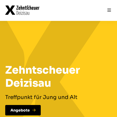
Data
Data
Start
Blog
Über uns
Team
Kontakt
Zehntscheuer
Deizisau
Treffpunkt für Jung und Alt
Angebote