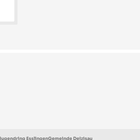
jugendring Esslingen
Gemeinde Deizisau