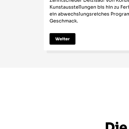
Zehntscheuer Deizisau! Von Konze
Kunstausstellungen bis hin zu Fer
ein abwechslungsreiches Progra
Geschmack.
Weiter
Die