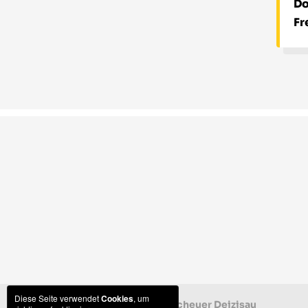
Do
Fr
Diese Seite verwendet
Cookies
, um
© 2026 Zehntscheuer Deizisau