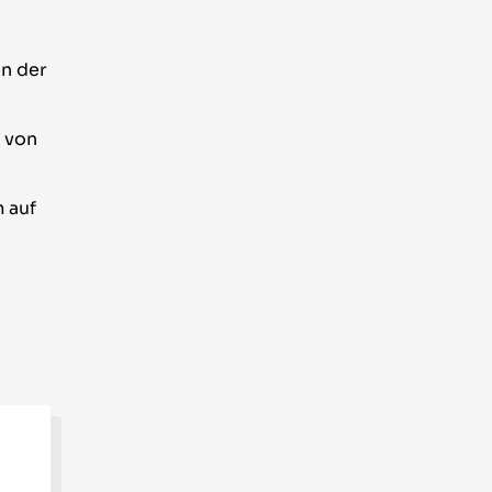
en der
 von
 auf