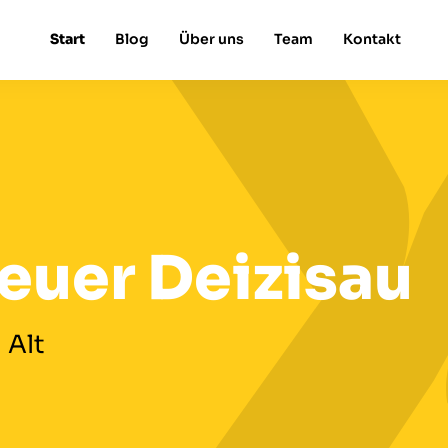
Start
Blog
Über uns
Team
Kontakt
euer Deizisau
 Alt